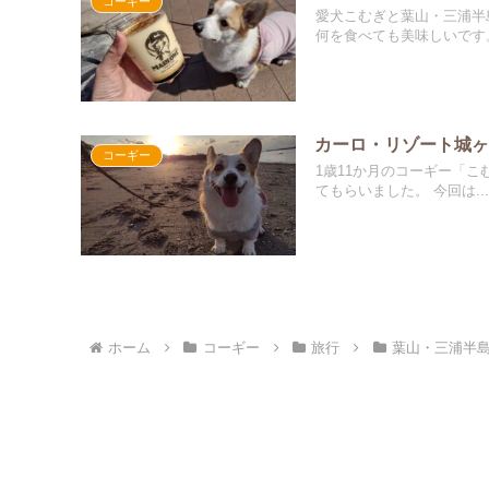
コーギー
愛犬こむぎと葉山・三浦半
何を食べても美味しいです
カーロ・リゾート城ヶ
コーギー
1歳11か月のコーギー「こ
てもらいました。 今回は...
ホーム
コーギー
旅行
葉山・三浦半