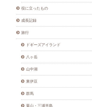
役に立ったもの
成長記録
旅行
ドギーズアイランド
八ヶ岳
山中湖
東伊豆
群馬
葉山・三浦半島