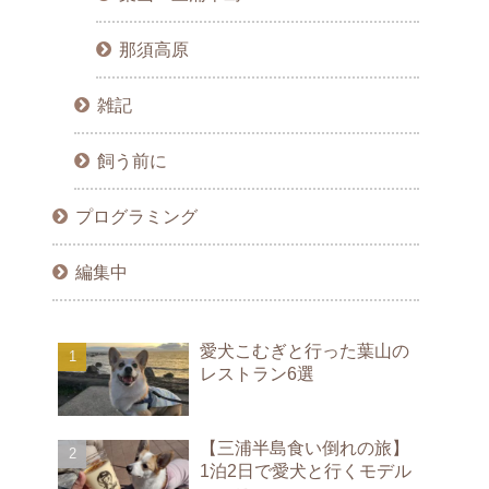
那須高原
雑記
飼う前に
プログラミング
編集中
愛犬こむぎと行った葉山の
レストラン6選
【三浦半島食い倒れの旅】
1泊2日で愛犬と行くモデル