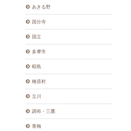
あきる野
国分寺
国立
多摩市
昭島
檜原村
立川
調布・三鷹
青梅