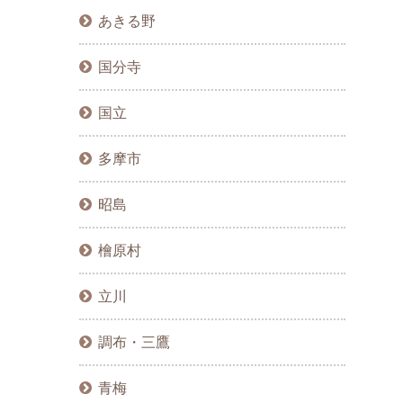
あきる野
国分寺
国立
多摩市
昭島
檜原村
立川
調布・三鷹
青梅