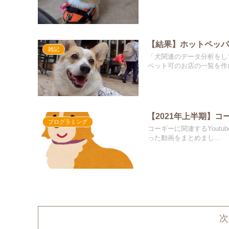
【結果】ホットペッパ
雑記
「犬関連のデータ分析をし
ペット可のお店の一覧を作成
【2021年上半期】コ
プログラミング
コーギーに関連するYout
った動画をまとめまし...
次