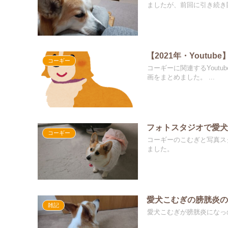
ましたが、前回に引き続き闘
【2021年・Youtu
コーギー
コーギーに関連するYout
画をまとめました。 ...
フォトスタジオで愛
コーギー
コーギーのこむぎと写真ス
ました。
愛犬こむぎの膀胱炎
雑記
愛犬こむぎが膀胱炎になっ