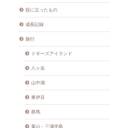
役に立ったもの
成長記録
旅行
ドギーズアイランド
八ヶ岳
山中湖
東伊豆
群馬
葉山・三浦半島