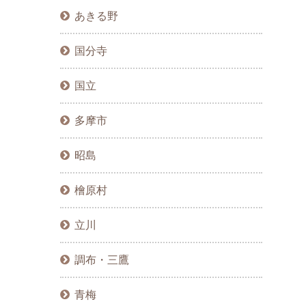
あきる野
国分寺
国立
多摩市
昭島
檜原村
立川
調布・三鷹
青梅