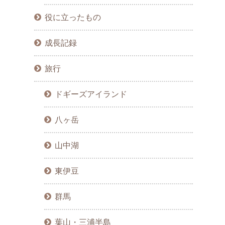
役に立ったもの
成長記録
旅行
ドギーズアイランド
八ヶ岳
山中湖
東伊豆
群馬
葉山・三浦半島