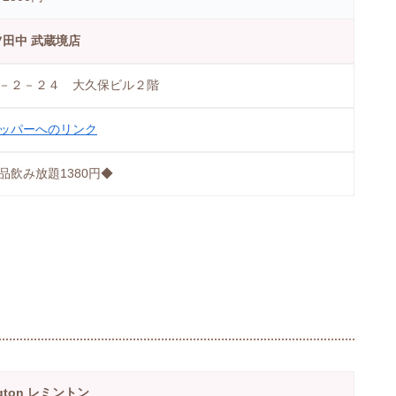
田中 武蔵境店
－２－２４ 大久保ビル２階
ッパーへのリンク
単品飲み放題1380円◆
ngton レミントン