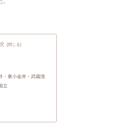
た。
次
井・東小金井・武蔵境
国立