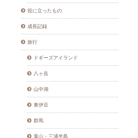
役に立ったもの
成長記録
旅行
ドギーズアイランド
八ヶ岳
山中湖
東伊豆
群馬
葉山・三浦半島