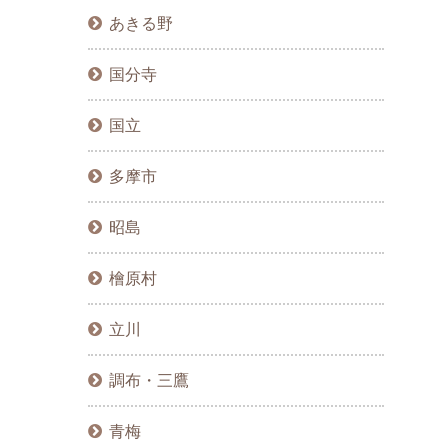
あきる野
国分寺
国立
多摩市
昭島
檜原村
立川
調布・三鷹
青梅