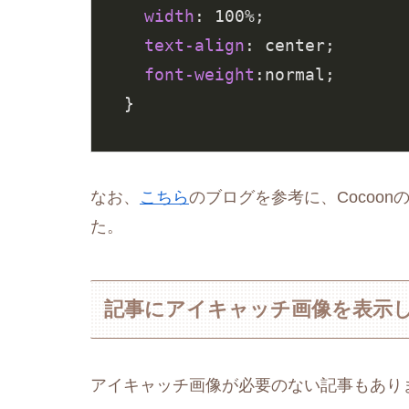
width
: 
100%
;

text-align
: center;

font-weight
:normal;

}
なお、
こちら
のブログを参考に、Cocoo
た。
記事にアイキャッチ画像を表示
アイキャッチ画像が必要のない記事もあり