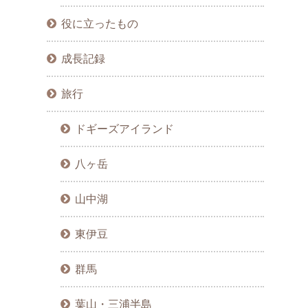
役に立ったもの
成長記録
旅行
ドギーズアイランド
八ヶ岳
山中湖
東伊豆
群馬
葉山・三浦半島