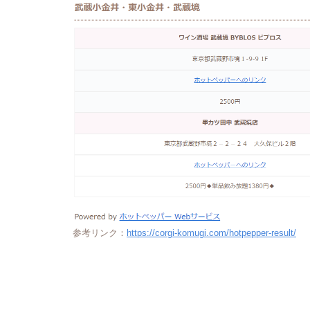
参考リンク：
https://corgi-komugi.com/hotpepper-result/