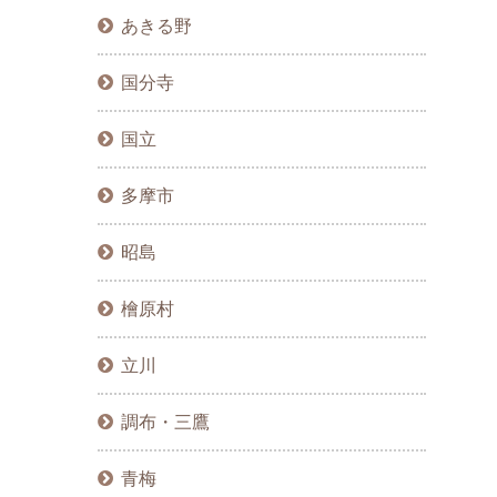
あきる野
国分寺
国立
多摩市
昭島
檜原村
立川
調布・三鷹
青梅