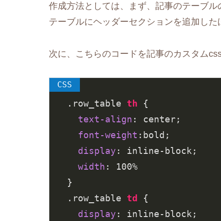
作成方法としては、まず、記事のテーブルの追加c
テーブルにヘッダーセクションを追加した
次に、こちらのコードを記事のカスタムcs
.row_table
th
 {

text-align
: center;

font-weight
:bold;

display
: inline-block;

width
: 
100%
.row_table
td
 {

display
: inline-block;
