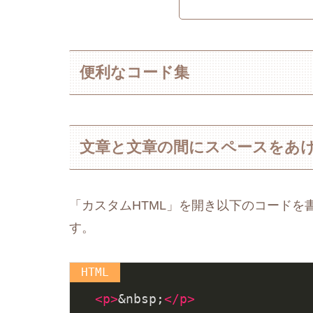
便利なコード集
文章と文章の間にスペースをあ
「カスタムHTML」を開き以下のコードを
す。
<
p
>
&nbsp;
</
p
>