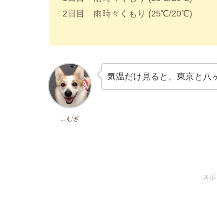
2日目 雨時々くもり (25℃/20℃)
気温だけ見ると、東京と八
こむぎ
スポ