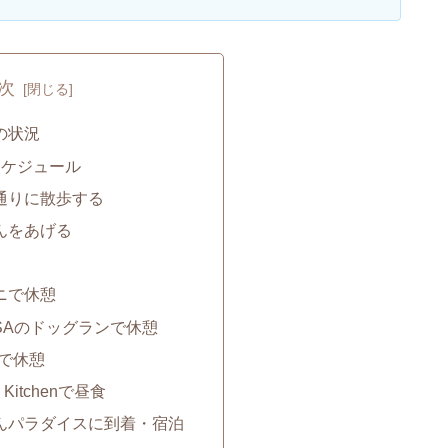
次
の状況
スケジュール
つも通りに散歩する
はんをあげる
ビニで休憩
合坂SAのドッグランで休憩
PAで休憩
ry Kitchenで昼食
んわんパラダイスに到着・宿泊