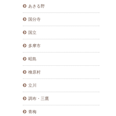
あきる野
国分寺
国立
多摩市
昭島
檜原村
立川
調布・三鷹
青梅