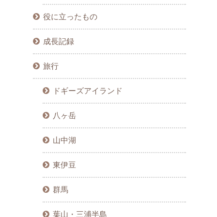
役に立ったもの
成長記録
旅行
ドギーズアイランド
八ヶ岳
山中湖
東伊豆
群馬
葉山・三浦半島